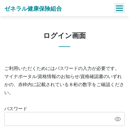
Skip
ゼネラル健康保険組合
to
content
ログイン画面
ご利用いただくためにはパスワードの入力が必要です。
マイナポータル/資格情報のお知らせ/資格確認書のいずれ
かの、赤枠内に記載されている８桁の数字をご確認くださ
い。
パスワード